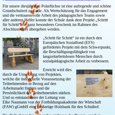
Für unsere diesjährigen Polarfüchse ist eine aufregende und schöne
Grundschulzeit zu Ende. Als Wertschätzung für das Engagement
und die vertrauensvolle Arbeit des pädagogischen Teams sowie
aller anderen Helfer konnte der Schule dank dem Projekt „Schritt
für Schritt“ ein ganz besonderes Geschenk im Rahmen des
Abschlussfestes übergeben werden.
„Schritt für Schritt“ ist ein durch den
Europäischen Sozialfond (EFS)
gefördertes Projekt mit dem Schwerpunkt,
die Beschäftigungsfähigkeit von
langzeitarbeitslosen Menschen durch
sozialpädagogische Arbeit zu verbessern.
Erreicht wird dies
durch die Umsetzung von Projekten,
welche die individuelle Voraussetzung der
Teilnehmenden in Bezug auf den
Arbeitsmarkt fördern und die
Persönlichkeit der Teilnehmenden stärken.
Und so entstand unter der Leitung von
Elke Naumann von der Fortbildungsakademie der Wirtschaft
(FAW) gGmbH eine großartige Holzbank für den Schulhof.