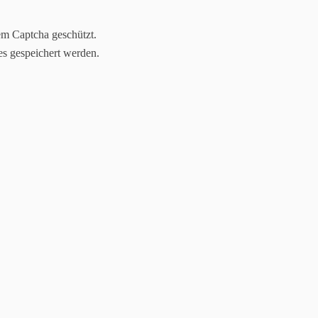
em Captcha geschützt.
es gespeichert werden.
s
Menschen
Unsere Schule
Hort
Religion
V
Service