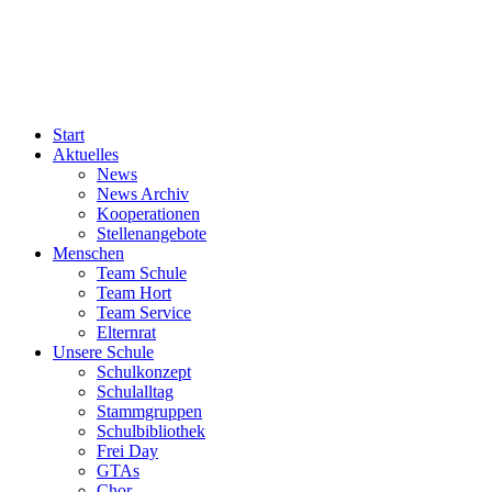
Start
Aktuelles
News
News Archiv
Kooperationen
Stellenangebote
Menschen
Team Schule
Team Hort
Team Service
Elternrat
Unsere Schule
Schulkonzept
Schulalltag
Stammgruppen
Schulbibliothek
Frei Day
GTAs
Chor