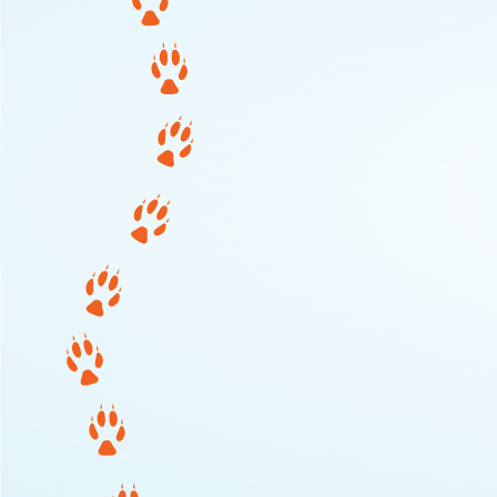
20260410_121907-COLLAGE