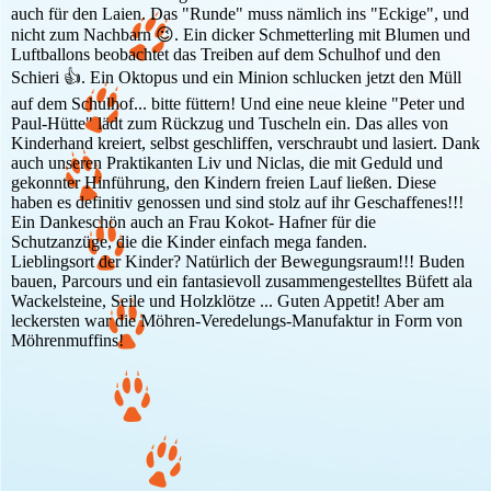
auch für den Laien. Das "Runde" muss nämlich ins "Eckige", und
nicht zum Nachbarn 😉. Ein dicker Schmetterling mit Blumen und
Luftballons beobachtet das Treiben auf dem Schulhof und den
Schieri 👍. Ein Oktopus und ein Minion schlucken jetzt den Müll
auf dem Schulhof... bitte füttern! Und eine neue kleine "Peter und
Paul-Hütte" lädt zum Rückzug und Tuscheln ein. Das alles von
Kinderhand kreiert, selbst geschliffen, verschraubt und lasiert. Dank
auch unseren Praktikanten Liv und Niclas, die mit Geduld und
gekonnter Hinführung, den Kindern freien Lauf ließen. Diese
haben es definitiv genossen und sind stolz auf ihr Geschaffenes!!!
Ein Dankeschön auch an Frau Kokot- Hafner für die
Schutzanzüge, die die Kinder einfach mega fanden.
Lieblingsort der Kinder? Natürlich der Bewegungsraum!!! Buden
bauen, Parcours und ein fantasievoll zusammengestelltes Büfett ala
Wackelsteine, Seile und Holzklötze ... Guten Appetit! Aber am
leckersten war die Möhren-Veredelungs-Manufaktur in Form von
Möhrenmuffins!